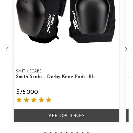
SMITH SCABS
SM
Smith Scabs - Derby Knee Pads- Bl..
Sm
$75.000
$
VER OPCIONES