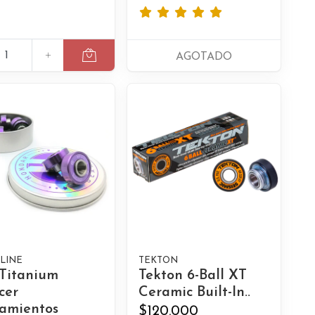
+
AGOTADO
NLINE
TEKTON
Titanium
Tekton 6-Ball XT
cer
Ceramic Built-In..
amientos
$120.000