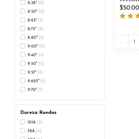
8.38"
3
$50.0
8.50"
4
8.65"
1
8.75"
2
8.80"
1
-
9.00"
5
9.40"
1
9.50"
3
9.57"
1
9.625"
1
9.70"
1
Dureza Ruedas
101A
3
78A
4