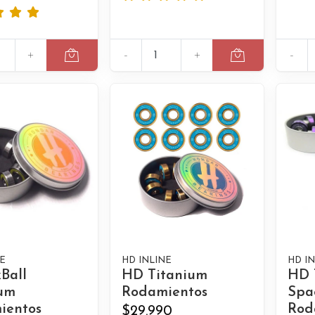
+
-
+
-
E
HD INLINE
HD I
Ball
HD Titanium
HD 
ium
Rodamientos
Spa
ientos
Rod
$29.990