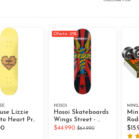
ORDENAR POR:
Oferta -31%
SE
HOSOI
MINI
use Lizzie
Hosoi Skateboards
Min
o Heart Pr..
Wings Street - ..
Rod
00
$44.990
$15
$64.990