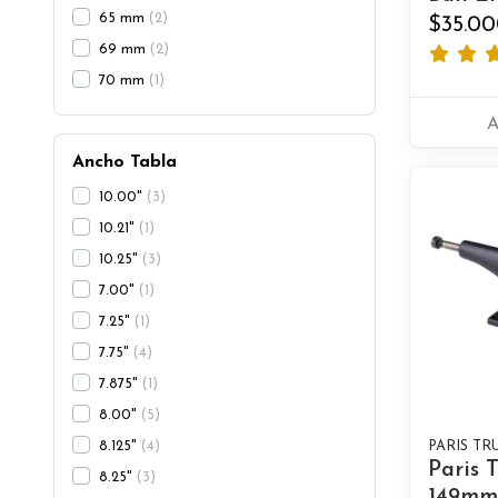
65 mm
2
$35.00
69 mm
2
70 mm
1
Ancho Tabla
10.00"
3
10.21"
1
10.25"
3
7.00"
1
7.25"
1
7.75"
4
7.875"
1
8.00"
5
PARIS TR
8.125"
4
Paris 
8.25"
3
149mm 