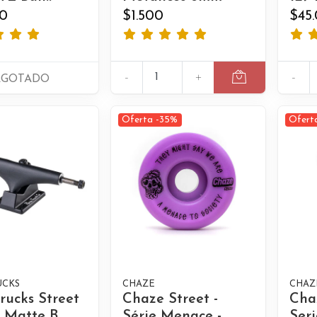
0
$1.500
$45
-
+
-
AGOTADO
Oferta -35%
Ofert
UCKS
CHAZE
CHAZ
Trucks Street
Chaze Street -
Chaz
Matte B..
Série Menace -
Ser