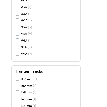
80A
5
83A
1
88A
1
90A
1
93A
3
95A
2
96A
1
97A
4
99A
7
Hangar Trucks
108 mm
1
129 mm
1
139 mm
1
143 mm
1
144 mm
1