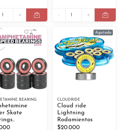
+
-
+
Agotado
ETAMINE BEARING
CLOUDRIDE
hetamine
Cloud ride
er Skate
Lightning
ings..
Rodamientos
.000
$20.000