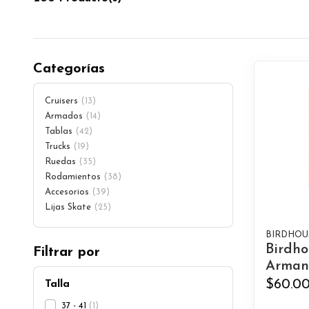
Categorías
Cruisers
13
Armados
14
Tablas
42
Trucks
19
Ruedas
35
Rodamientos
38
Accesorios
39
Lijas Skate
25
BIRDHOU
Birdho
Filtrar por
Armant
$60.0
Talla
37 - 41
1