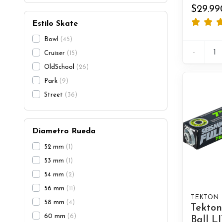
$29.99
Estilo Skate
Bowl
45
-
Cruiser
15
OldSchool
26
Park
9
Street
36
Diametro Rueda
52 mm
1
53 mm
1
54 mm
2
56 mm
11
TEKTON
58 mm
4
Tekton
60 mm
6
Ball LI