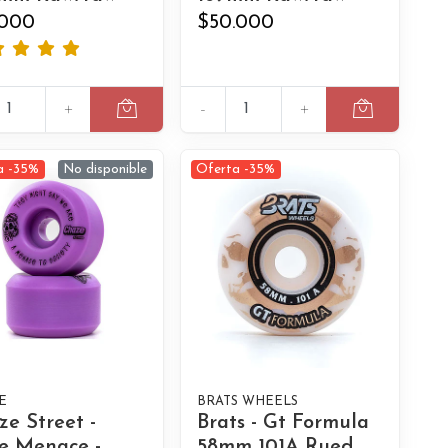
.000
$50.000
+
-
+
a -35%
No disponible
Oferta -35%
E
BRATS WHEELS
e Street -
Brats - Gt Formula
ie Menace -
58mm 101A Rued..