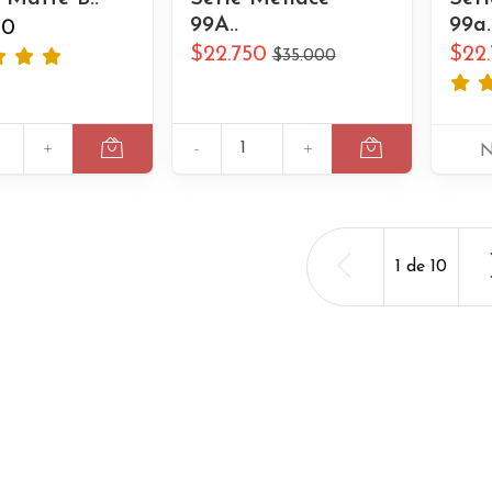
99A..
99a.
00
$22.750
$22
$35.000
+
-
+
N
1
de
10