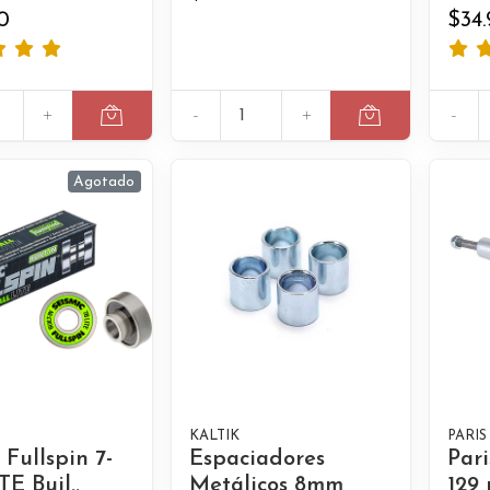
0
$34
+
-
+
-
Agotado
KALTIK
PARIS
 Fullspin 7-
Espaciadores
Pari
TE Buil..
Metálicos 8mm
129