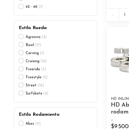
42 - 46
1
-
Estilo Rueda
Agresivo
2
Bowl
17
Carving
1
Cruising
14
Freeride
5
Freestyle
5
Street
16
Surfskate
4
HD INLIN
HD Ab
rodami
Estilo Rodamiento
..
Abec
9
$9.500