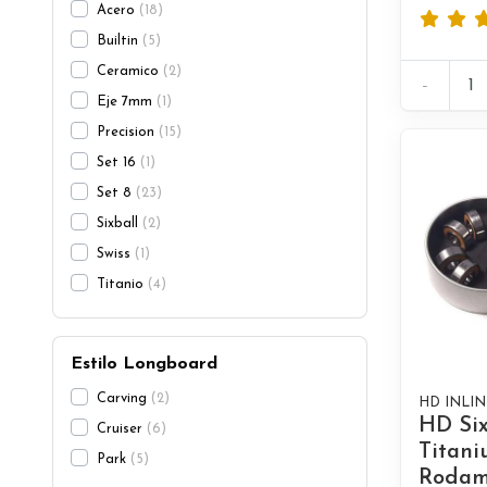
Acero
18
Builtin
5
Ceramico
2
-
Eje 7mm
1
Precision
15
Set 16
1
Set 8
23
Sixball
2
Swiss
1
Titanio
4
Estilo Longboard
Carving
2
HD INLIN
HD Six
Cruiser
6
Titan
Park
5
Rodam