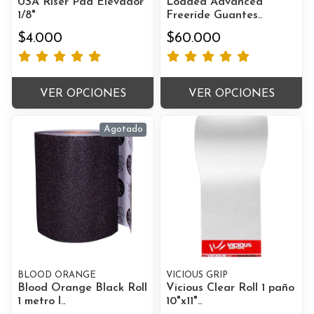
USA Riser Pad Elevador
Loaded Advanced
1/8"
Freeride Guantes..
$4.000
$60.000
VER OPCIONES
VER OPCIONES
Agotado
BLOOD ORANGE
VICIOUS GRIP
Blood Orange Black Roll
Vicious Clear Roll 1 paño
1 metro l..
10"x11"..