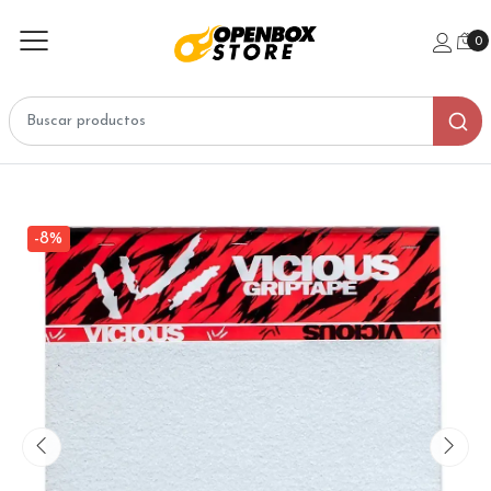
0
-8%