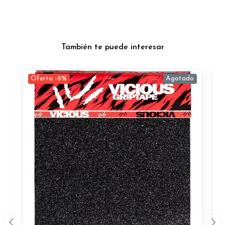
También te puede interesar
Oferta -8%
Agotado
O