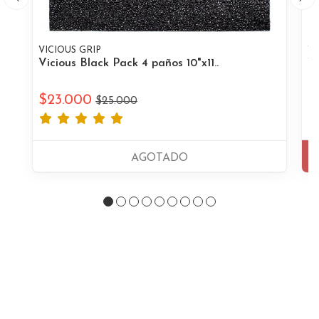
VICIOUS GRIP
VI
Vicious Black Pack 4 paños 10"x11..
Vi
$23.000
$
$25.000
AGOTADO