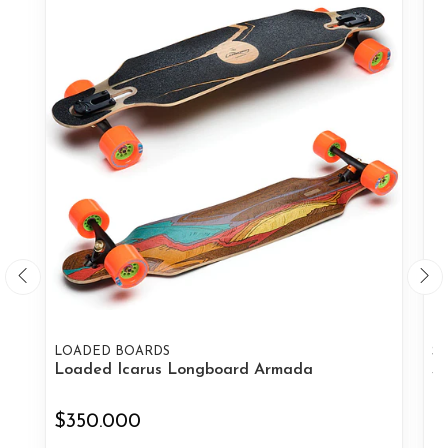
LOADED BOARDS
S
Loaded Icarus Longboard Armada
Sw
$350.000
$