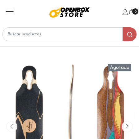
0
Agotado