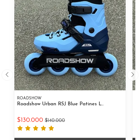
ROADSHOW
R
Roadshow Urban RSJ Blue Patines L..
Ro
$130.000
$
$140.000