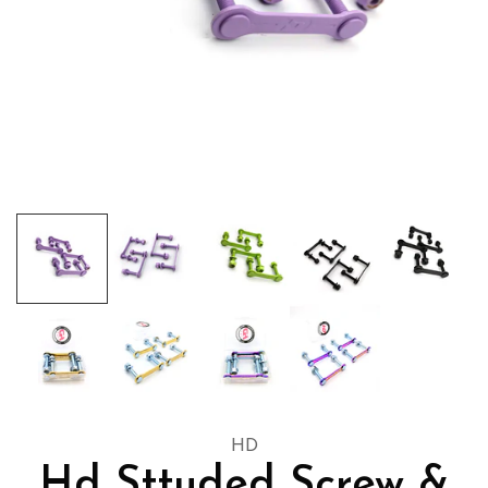
HD
Hd Sttuded Screw &