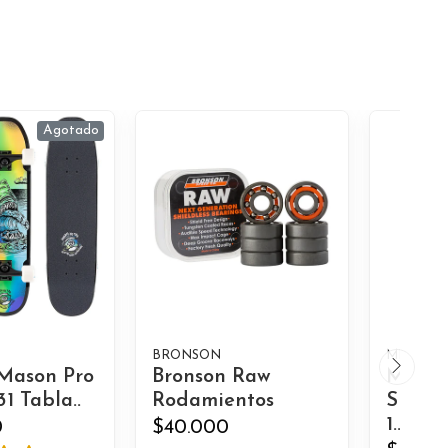
Agotado
BRONSON
MINILOG
 Mason Pro
Bronson Raw
Minilo
1 Tabla..
Rodamientos
Skate
1..
0
$40.000