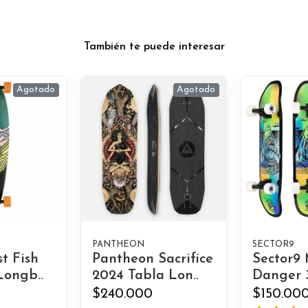
También te puede interesar
Agotado
Agotado
PANTHEON
SECTOR9
st Fish
Pantheon Sacrifice
Sector9
Longb..
2024 Tabla Lon..
Danger 3
$240.000
$150.00