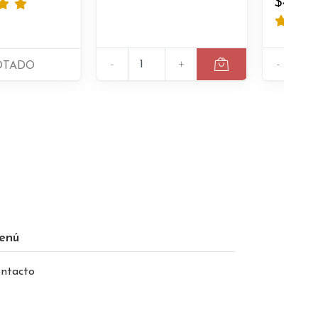
$4.00
-
+
-
OTADO
enú
ntacto