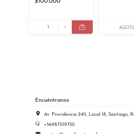
$100.000
-
+
AGOT
Encuéntranos
Av. Providencia 2411, Local 18, Santiago, Región Metropolitana, Chi
+56987559730