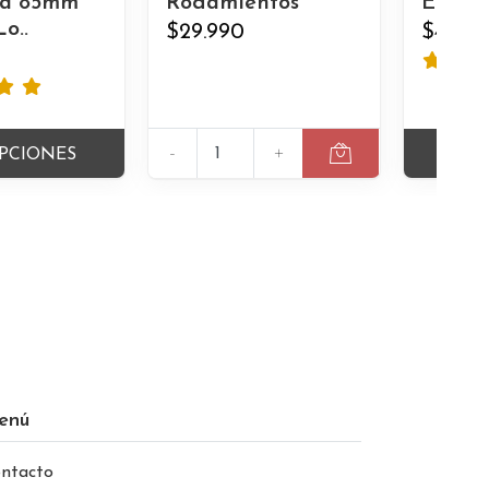
a 85mm
Rodamientos
Elevad
o..
$29.990
$4.00
-
+
PCIONES
VER
enú
ntacto