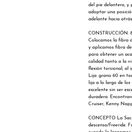
del pie delantero, y
adoptar una posició
adelante hacia atrás
CONSTRUCCIÓN: 8 cap
Colocamos la fibra d
y aplicamos fibra de
para obtener un acab
calidad tanto a la v
flexión torsional, al
Lija: grano 60 en t
lija a lo largo de lo
excelente sin ser ex
duradera. Encontrará
Cruiser, Kenny Napp
CONCEPTO La Sacrifi
descenso/freeride. 