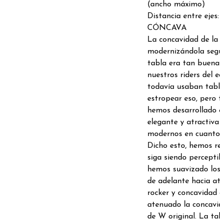
(ancho máximo)
Distancia entre ejes:
CÓNCAVA
La concavidad de la S
modernizándola segú
tabla era tan buena
nuestros riders del e
todavía usaban tabl
estropear eso, pero
hemos desarrollado 
elegante y atractiva 
modernos en cuanto 
Dicho esto, hemos r
siga siendo percept
hemos suavizado los
de adelante hacia at
rocker y concavidad
atenuado la concavid
de W original. La t