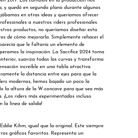
en 2017. Los cambios en la producción nos
la, y quedó en segundo plano durante algunos
jábamos en otras ideas y queríamos ofrecer
ofesionales a nuestros riders profesionales.
tros productos, no queríamos diseñar esta
uros de cómo mejorarla. Simplemente rehacer el
parecía que le faltaría un elemento de
speramos la inspiración. La Sacrifice 2024 toma
nterior, suaviza todas las curvas y transforma
nsación increíble en una tabla atractiva.
ramente la distancia entre ejes para que la
riders modernos, hemos bajado un poco la
do la altura de la W-concave para que sea más
. ¡Los riders más experimentados incluso
 la línea de salida!
Eddie Kihm, igual que la original. Este siempre
ros gráficos favoritos. Representa un