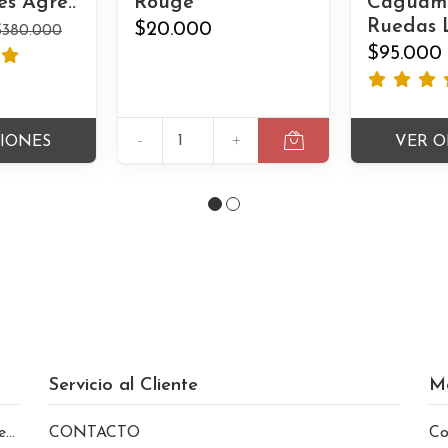
es Agre..
Rouge
Caguam
Ruedas L
$20.000
$380.000
$95.000
-
+
CIONES
VER O
Servicio al Cliente
M
le
CONTACTO
Co