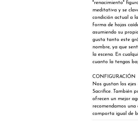
"renacimiento" figur
meditativa y se clava
condición actual a l
forma de hojas caíd
asumiendo su propio
gusta tanto este grá
nombre, ya que sent
la escena. En cualqu
cuanto la tengas baj
CONFIGURACIÓN
Nos gustan los ejes 
Sacrifice. También p
ofrecen un mejor aga
recomendamos una co
comporta igual de b