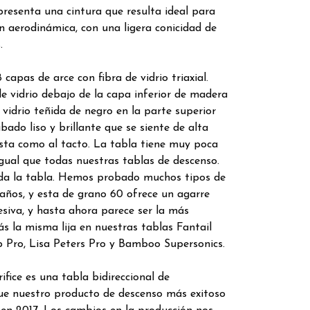
 presenta una cintura que resulta ideal para
n aerodinámica, con una ligera conicidad de
.
as de arce con fibra de vidrio triaxial.
e vidrio debajo de la capa inferior de madera
 vidrio teñida de negro en la parte superior
ado liso y brillante que se siente de alta
ista como al tacto. La tabla tiene muy poca
 igual que todas nuestras tablas de descenso.
oda la tabla. Hemos probado muchos tipos de
s años, y esta de grano 60 ofrece un agarre
cesiva, y hasta ahora parece ser la más
s la misma lija en nuestras tablas Fantail
 Pro, Lisa Peters Pro y Bamboo Supersonics.
ce es una tabla bidireccional de
Fue nuestro producto de descenso más exitoso