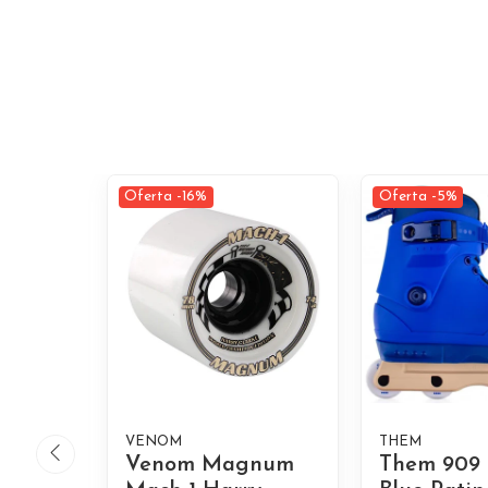
Oferta -16%
Oferta -5%
VENOM
THEM
Venom Magnum
Them 909 