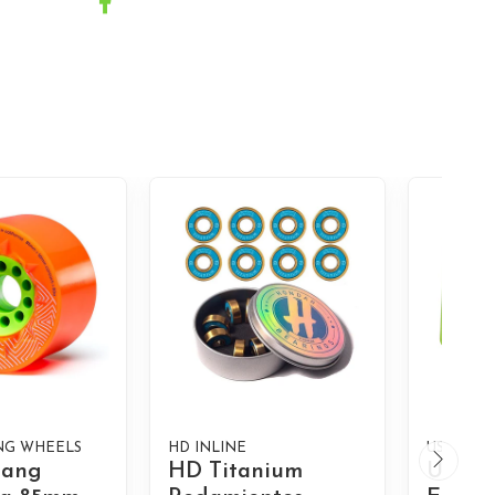
NG WHEELS
HD INLINE
USA
tang
HD Titanium
USA R