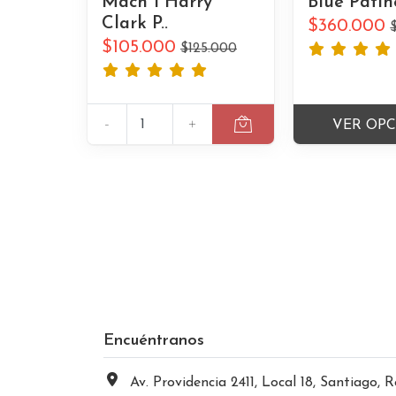
Mach 1 Harry
Blue Patin
Clark P..
$360.000
$105.000
$125.000
-
+
VER OP
Encuéntranos
Av. Providencia 2411, Local 18, Santiago, Región Metropolitana, Chi