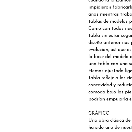
cuando la lanzamos 
impidieron fabricar
años mientras traba
tablas de modelos pr
Como con todos nues
tabla sin estar seg
diseño anterior nos 
evolución, así que e
la base del modelo a
una tabla con una se
Hemos ajustado lige
tabla refleje a los 
concavidad y reduci
cómoda bajo los pies
podrían empujarla en
GRÁFICO
Una obra clásica de 
ha sido uno de nuest