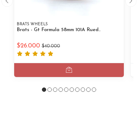
BRATS WHEELS
B
Brats - Gt Formula 58mm 101A Rued..
Bo
$26.000
$
$40.000