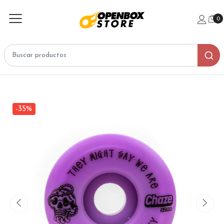
0
-35%