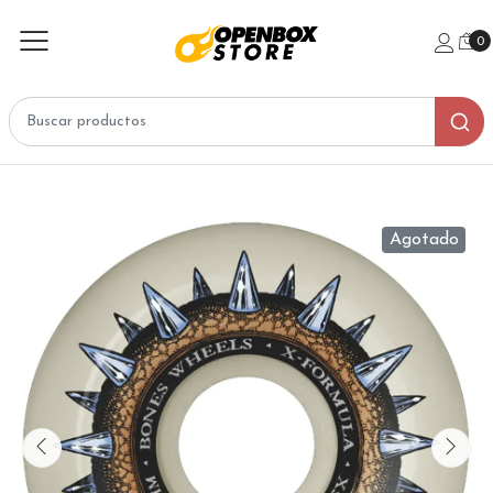
0
Agotado