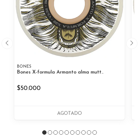
BONES
B
Bones X-formula Armanto alma mutt..
Bo
$50.000
$
AGOTADO