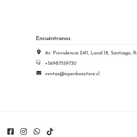
Encuéntranos
Av. Providencia 2411, Local 18, Santiago, Región Metropolitana, Chi
+56987559730
ventas@openboxstore.cl