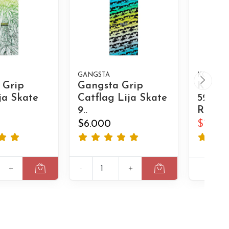
GANGSTA
KOSTON
 Grip
Gangsta Grip
Kosto
ja Skate
Catflag Lija Skate
52mm 
9..
Ruedas
$6.000
$10.0
+
-
+
A