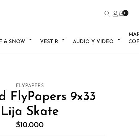
0
MA
F & SNOW
VESTIR
AUDIO Y VIDEO
COF
FLYPAPERS
d FlyPapers 9x33
Lija Skate
$10.000