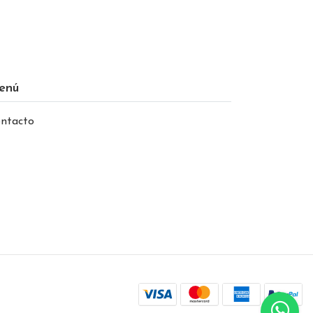
enú
ntacto