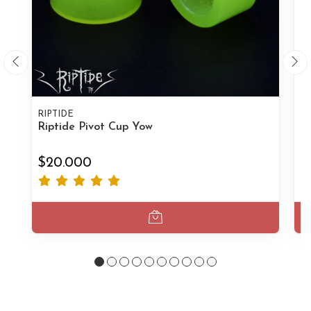
RIPTIDE
RI
Riptide Pivot Cup Yow
Ri
$20.000
$