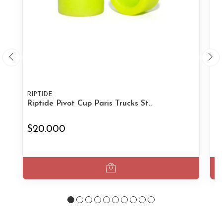
RIPTIDE
RI
Riptide Pivot Cup Paris Trucks St..
Ri
$20.000
$