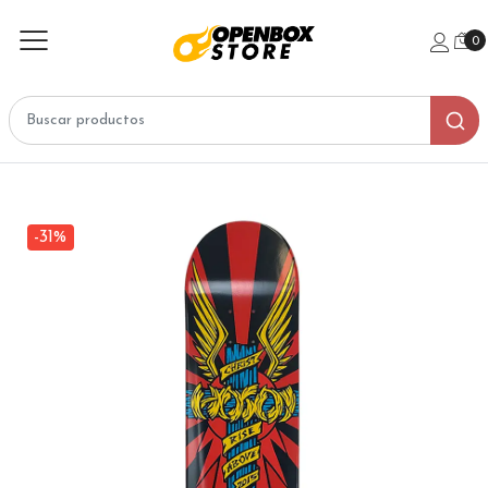
0
-31%