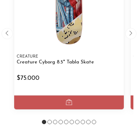
CREATURE
C
Creature Cyborg 8.5" Tabla Skate
Cr
$75.000
$