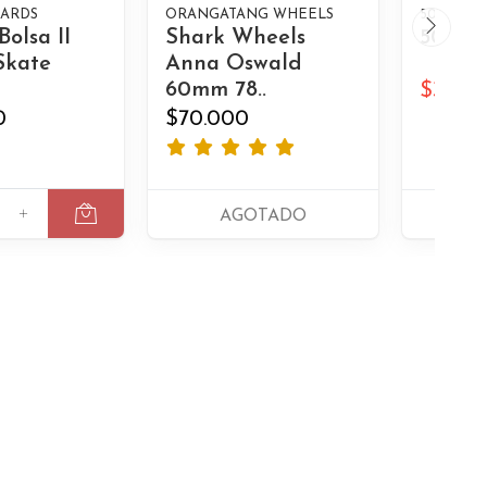
ARDS
ORANGATANG WHEELS
50/50 W
olsa II
Shark Wheels
50/50
Skate
Anna Oswald
60mm 78..
$33.0
0
$70.000
+
AGOTADO
A