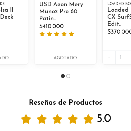
USD Aeon Mery
DS
LOADED BO
sa II
Loaded B
Munoz Pro 60
 Deck
CX Surf
Patin..
Edit..
$410.000
$370.00
-
ADO
AGOTADO
Reseñas de Productos
5.0