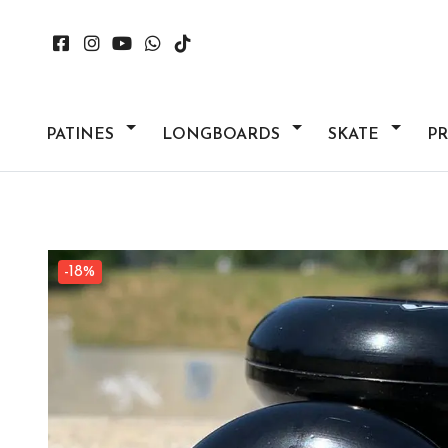
PATINES
LONGBOARDS
SKATE
P
-18%