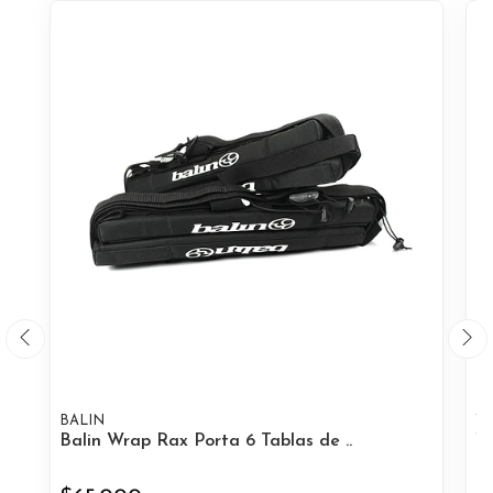
BALIN
W
Balin Wrap Rax Porta 6 Tablas de ..
Wh