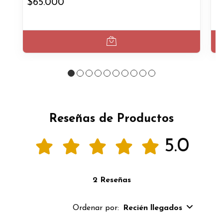
$65.000
$
Reseñas de Productos
5.0
2 Reseñas
Ordenar por:
Recién llegados