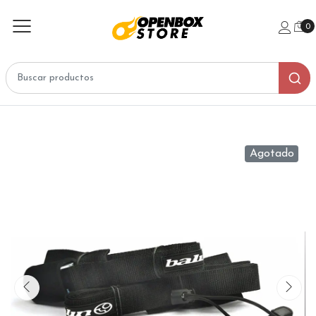
0
Agotado