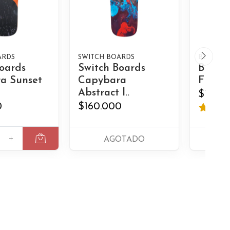
ARDS
SWITCH BOARDS
BLACK F
oards
Switch Boards
Black 
a Sunset
Capybara
Flys Po
Abstract l..
$120.
0
$160.000
+
AGOTADO
A