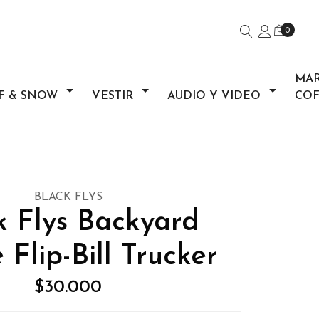
0
MA
F & SNOW
VESTIR
AUDIO Y VIDEO
COF
BLACK FLYS
k Flys Backyard
Flip-Bill Trucker
$30.000