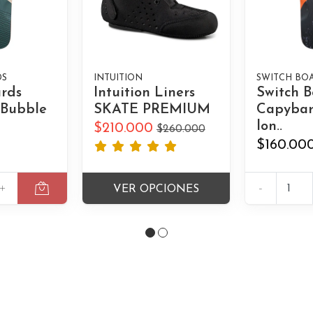
DS
INTUITION
SWITCH BO
ards
Intuition Liners
Switch B
 Bubble
SKATE PREMIUM
Capybar
lon..
$210.000
$260.000
$160.00
+
-
VER OPCIONES