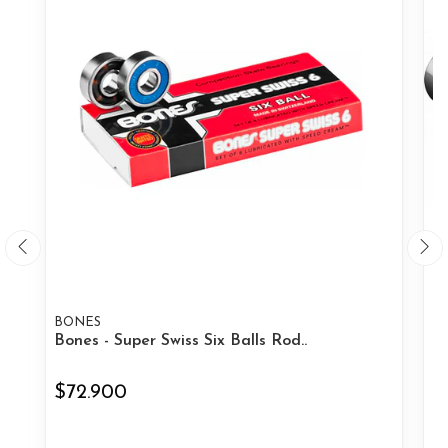
BONES
M
Bones - Super Swiss Six Balls Rod..
Mi
$72.900
$