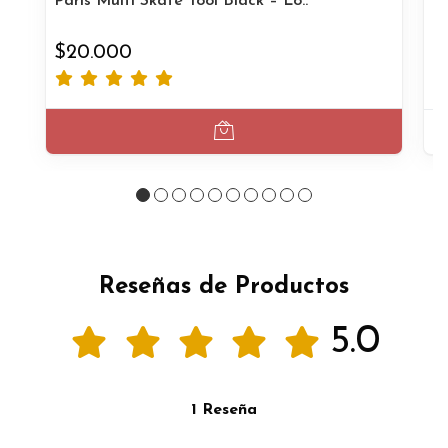
Paris Multi Skate Tool Black – Lo..
Pr
$20.000
$
Reseñas de Productos
5.0
1 Reseña