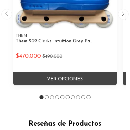
THEM
T
Them 909 Clarks Intuition Grey Pa..
Th
$470.000
$
$490.000
VER OPCIONES
Reseñas de Productos