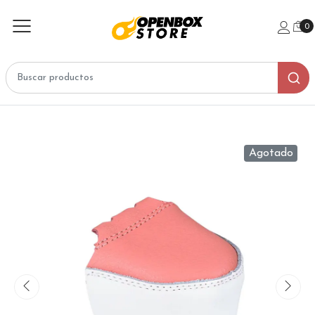
0
Agotado