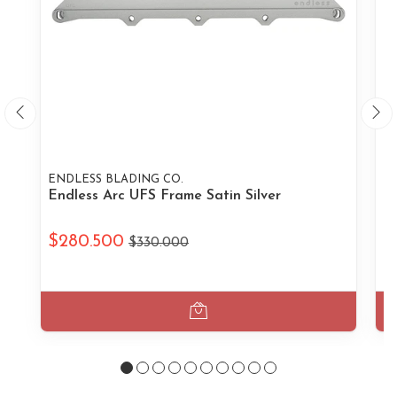
ENDLESS BLADING CO.
EN
Endless Arc UFS Frame Satin Silver
En
$280.500
$
$330.000