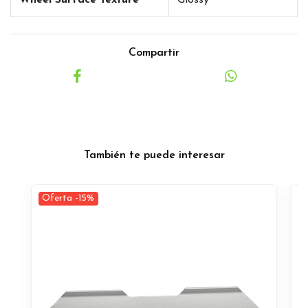
Wheel Surface Texture
Glossy
Compartir
También te puede interesar
Oferta -15%
O