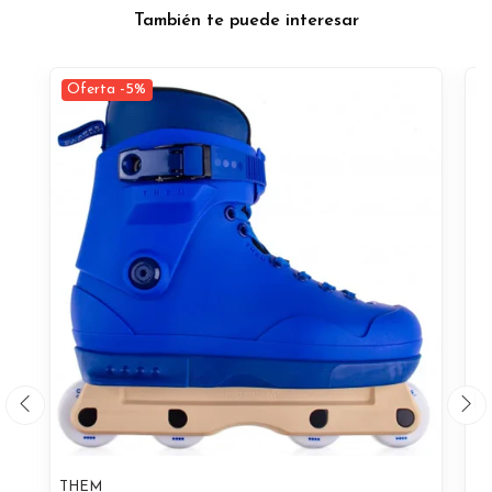
También te puede interesar
Oferta -5%
O
THEM
T