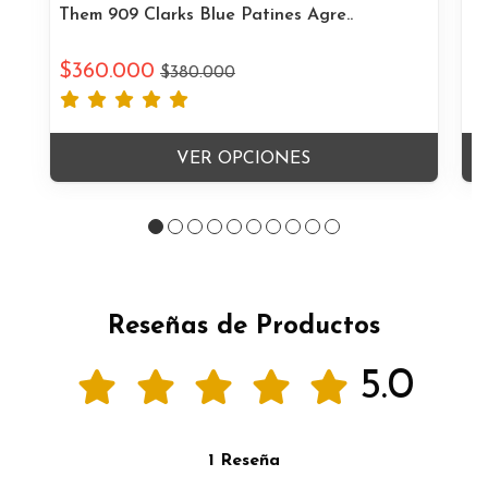
Them 909 Clarks Blue Patines Agre..
Th
$360.000
$
$380.000
VER OPCIONES
Reseñas de Productos
5.0
1 Reseña