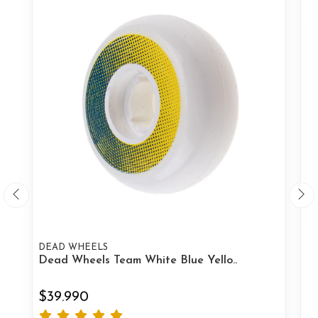
DEAD WHEELS
D
Dead Wheels Team White Blue Yello..
De
$39.990
$