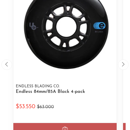
ENDLESS BLADING CO.
EN
Endless 84mm/85A Black 4-pack
E
$53.550
$
$63.000