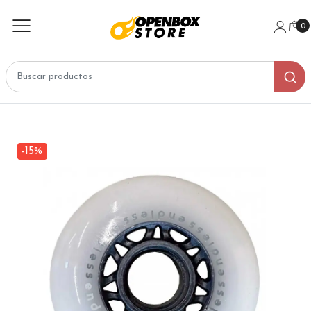
0
-15%