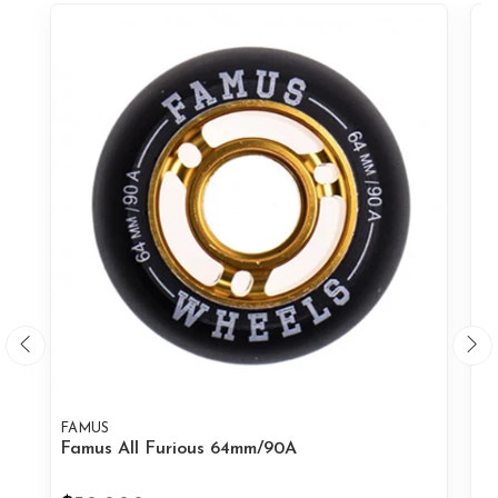
FAMUS
M
Famus All Furious 64mm/90A
Mu