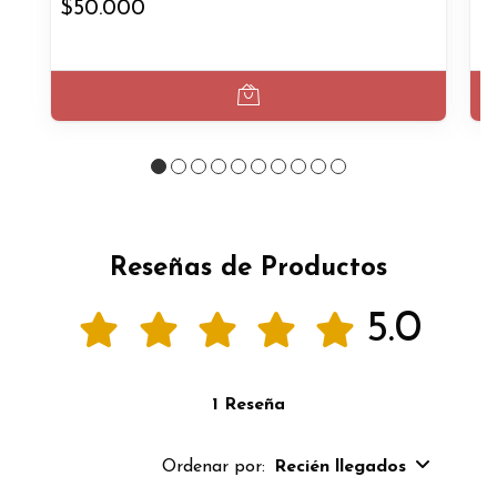
$50.000
$
Reseñas de Productos
5.0
1 Reseña
Ordenar por:
Recién llegados