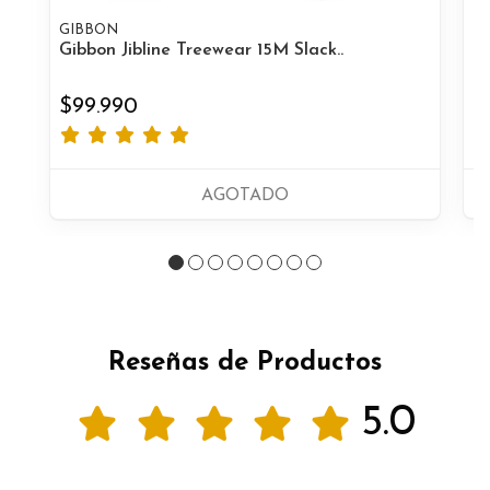
GIBBON
PA
Gibbon Jibline Treewear 15M Slack..
Pa
$99.990
$
AGOTADO
Reseñas de Productos
5.0