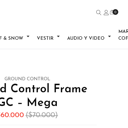
0
MA
F & SNOW
VESTIR
AUDIO Y VIDEO
COF
GROUND CONTROL
d Control Frame
GC – Mega
$60.000
($70.000)