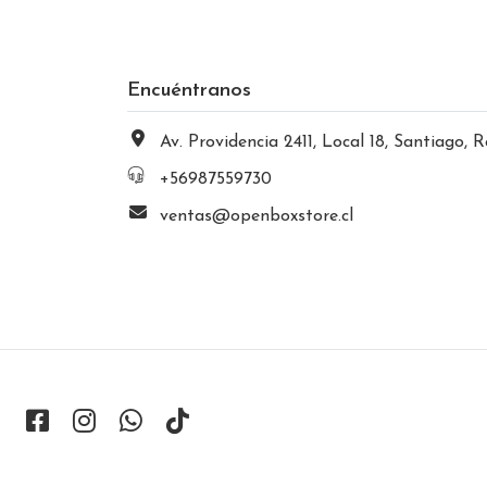
Encuéntranos
Av. Providencia 2411, Local 18, Santiago, Región Metropolitana, Chi
+56987559730
ventas@openboxstore.cl