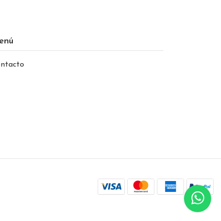
enú
ntacto