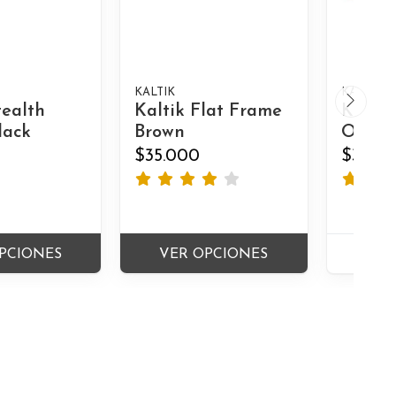
KALTIK
KALTIK
tealth
Kaltik Flat Frame
Kaltik
lack
Brown
Orang
$35.000
$35.0
PCIONES
VER OPCIONES
A