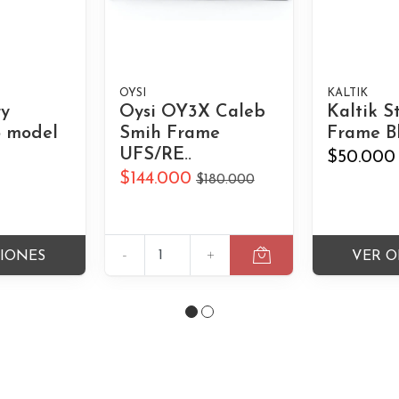
OYSI
KALTIK
ry
Oysi OY3X Caleb
Kaltik S
 model
Smih Frame
Frame B
UFS/RE..
$50.000
$144.000
$180.000
-
+
CIONES
VER O