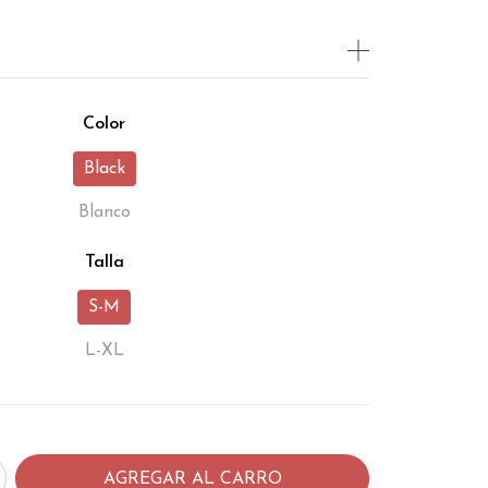
Color
Black
Blanco
Talla
S-M
L-XL