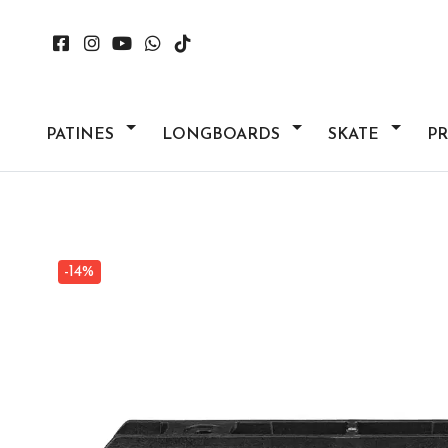
PATINES
LONGBOARDS
SKATE
P
-14%