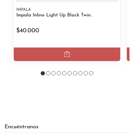
IMPALA
I
Impala Inline Light Up Black Twin..
Im
$40.000
$
Encuéntranos