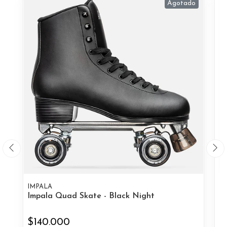
Agotado
IMPALA
I
Impala Quad Skate - Black Night
Im
$140.000
$