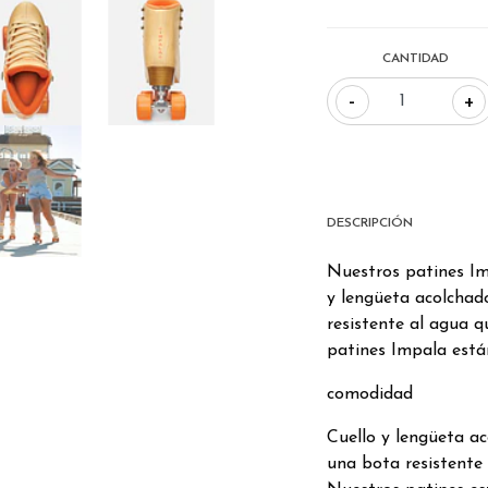
CANTIDAD
-
+
DESCRIPCIÓN
Nuestros patines Im
y lengüeta acolchad
resistente al agua q
patines Impala está
comodidad
Cuello y lengüeta a
una bota resistente