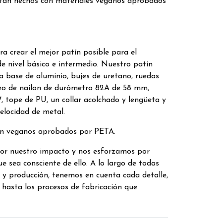
tán hechos con materiales veganos aprobados
a crear el mejor patín posible para el
de nivel básico e intermedio. Nuestro patín
a base de aluminio, bujes de uretano, ruedas
eo de nailon de durómetro 82A de 58 mm,
 tope de PU, un collar acolchado y lengüeta y
velocidad de metal.
on veganos aprobados por PETA.
r nuestro impacto y nos esforzamos por
e sea consciente de ello. A lo largo de todas
 y producción, tenemos en cuenta cada detalle,
 hasta los procesos de fabricación que