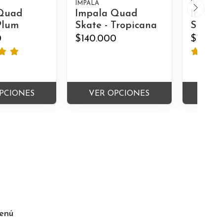
IMPALA
IMPALA
Quad
Impala Quad
Impal
Plum
Skate - Tropicana
Skate 
0
$140.000
$140.
PCIONES
VER OPCIONES
VER
enú