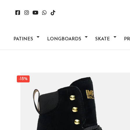
PATINES
LONGBOARDS
SKATE
P
-18%