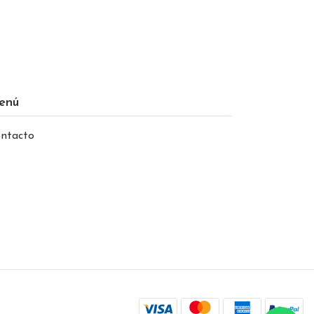
enú
ntacto