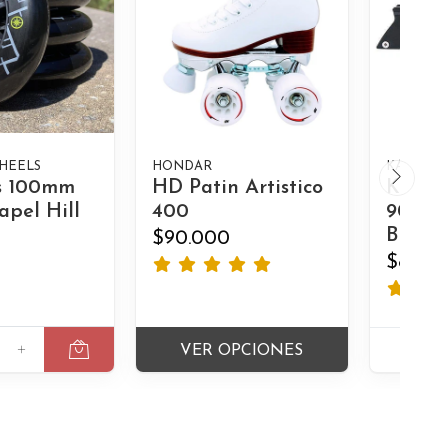
HEELS
HONDAR
KALTIK
s 100mm
HD Patin Artistico
Kaltik
apel Hill
400
90/110
Black
$90.000
$85.0
+
VER OPCIONES
A