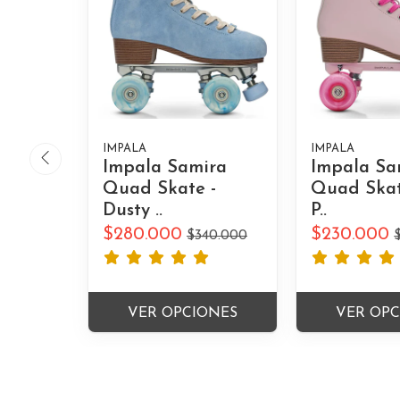
IMPALA
IMPALA
Impala Samira
Impala Sa
Quad Skate -
Quad Skat
Dusty ..
P..
$280.000
$230.000
$340.000
VER OPCIONES
VER OP