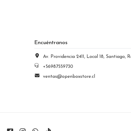
Encuéntranos
Av. Providencia 2411, Local 18, Santiago, Región Metropolitana, Chi
+56987559730
ventas@openboxstore.cl