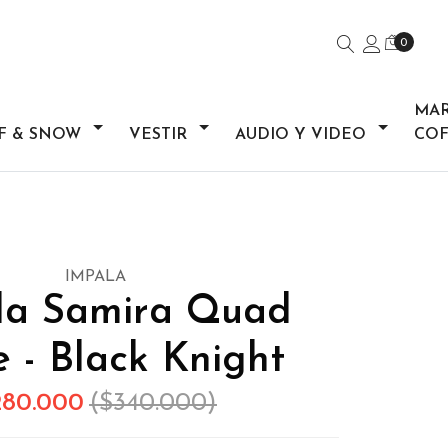
0
MA
F & SNOW
VESTIR
AUDIO Y VIDEO
COF
IMPALA
la Samira Quad
e - Black Knight
280.000
($340.000)