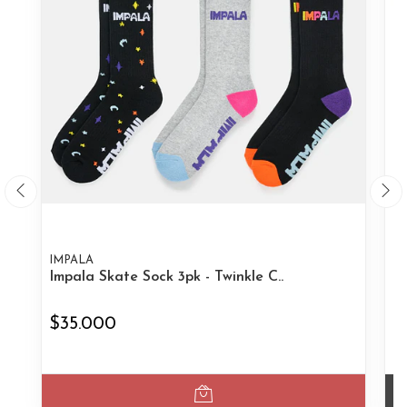
IMPALA
I
Impala Skate Sock 3pk - Twinkle C..
Im
$35.000
$