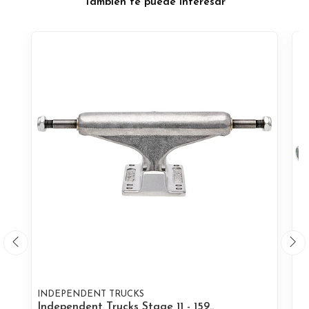
También te puede interesar
INDEPENDENT TRUCKS
I
Independent Trucks Stage 11 - 159..
In