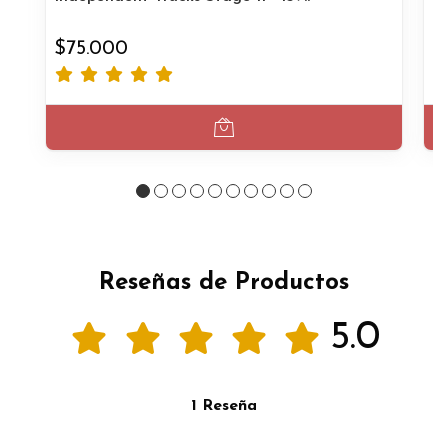
$75.000
$
Reseñas de Productos
5.0
1 Reseña