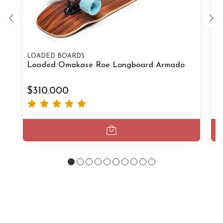
LOADED BOARDS
L
Loaded Omakase Roe Longboard Armado
L
$310.000
$