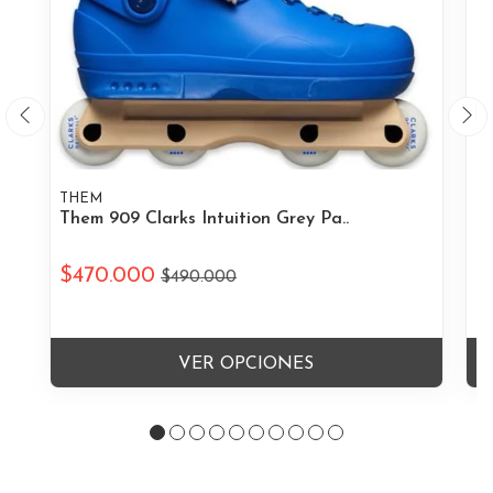
THEM
T
Them 909 Clarks Intuition Grey Pa..
Th
$470.000
$
$490.000
VER OPCIONES