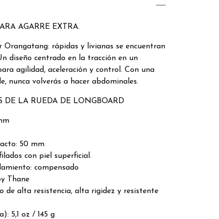
ARA AGARRE EXTRA.
 Orangatang: rápidas y livianas se encuentran
Un diseño centrado en la tracción en un
ra agilidad, aceleración y control. Con una
, nunca volverás a hacer abdominales.
S DE LA RUEDA DE LONGBOARD
 mm
tacto: 50 mm
filados con piel superficial.
odamiento: compensado
py Thane
 de alta resistencia, alta rigidez y resistente
): 5,1 oz / 145 g