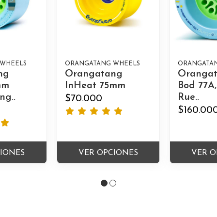
 WHEELS
ORANGATANG WHEELS
ORANGATA
ng
Orangatang
Oranga
mm
InHeat 75mm
Bod 77A
ng..
Rue..
$70.000
$160.00
CIONES
VER OPCIONES
VER O