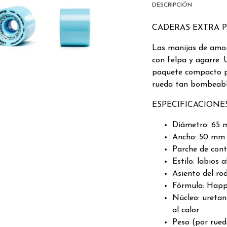
DESCRIPCIÓN
CADERAS EXTRA P
Las manijas de amor
con felpa y agarre. 
paquete compacto pa
rueda tan bombeable
ESPECIFICACIONE
Diámetro: 65
Ancho: 50 mm
Parche de con
Estilo: labios a
Asiento del r
Fórmula: Hap
Núcleo: uretano
al calor
Peso (por rueda