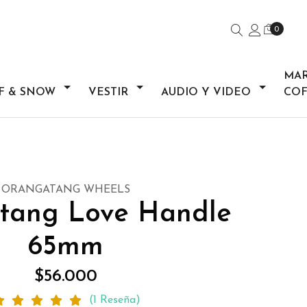
0
MA
F & SNOW
VESTIR
AUDIO Y VIDEO
COF
ORANGATANG WHEELS
tang Love Handle
65mm
$56.000
(1 Reseña)