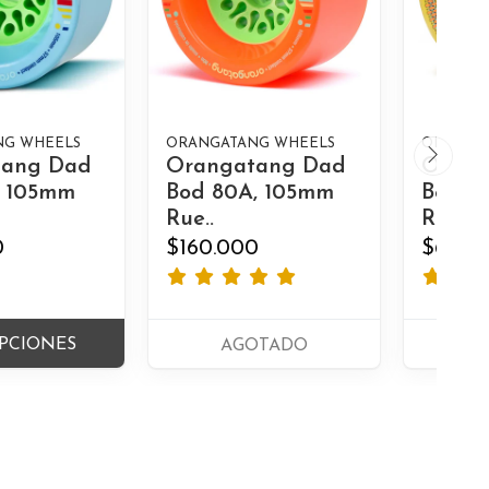
NG WHEELS
ORANGATANG WHEELS
ORANGA
tang Dad
Orangatang Dad
Orang
, 105mm
Bod 80A, 105mm
Beefc
Rue..
Ruedas
0
$160.000
$65.0
PCIONES
AGOTADO
A