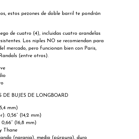
cos, estos pezones de doble barril te pondrán
go de cuatro (4), incluidas cuatro arandelas
esistentes. Los niples NO se recomiendan para
el mercado, pero funcionan bien con Paris,
Randals (entre otros).
ave
dio
ro
S DE BUJES DE LONGBOARD
25,4 mm)
r): 0,56” (14,2 mm)
: 0,66” (16,8 mm)
y Thane
ando (naranja), medio (púrpura), duro