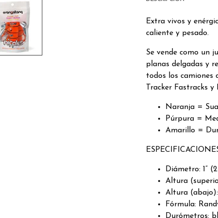
Extra vivos y enérgi
caliente y pesado.
Se vende como un jue
planas delgadas y r
todos los camiones d
Tracker Fastracks y 
Naranja = Su
Púrpura = Me
Amarillo = Du
ESPECIFICACIONE
Diámetro: 1” (
Altura (superio
Altura (abajo)
Fórmula: Rand
Durómetros: bl