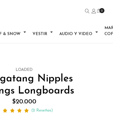
0
MA
F & SNOW
VESTIR
AUDIO Y VIDEO
COF
LOADED
gatang Nipples
ings Longboards
$20.000
(2 Reseñas)