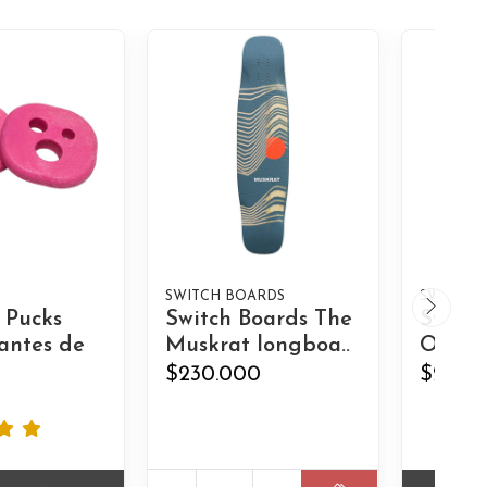
SWITCH BOARDS
SWITCH 
 Pucks
Switch Boards The
Switch
antes de
Muskrat longboa..
Otter 
$230.000
$230.