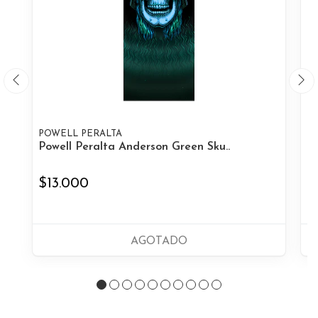
POWELL PERALTA
P
Powell Peralta Anderson Green Sku..
Po
$13.000
$
AGOTADO