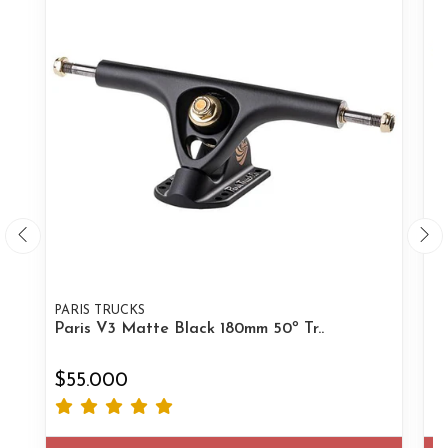
PARIS TRUCKS
PA
Paris V3 Matte Black 180mm 50º Tr..
Pa
$55.000
$