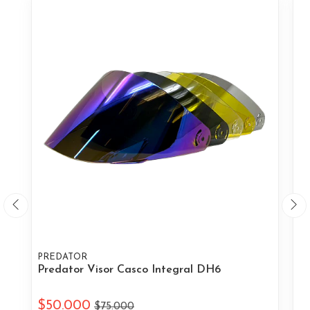
PREDATOR
P
Predator Visor Casco Integral DH6
Pr
$50.000
$
$75.000