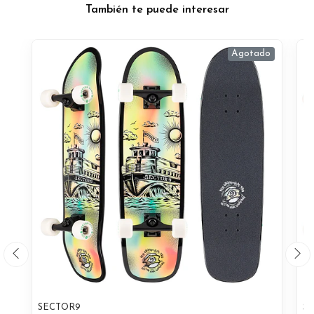
También te puede interesar
Agotado
SECTOR9
S