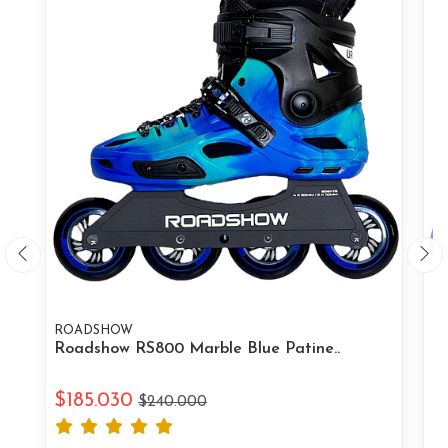
ROADSHOW
K
Roadshow RS800 Marble Blue Patine..
K
$185.030
$
$240.000