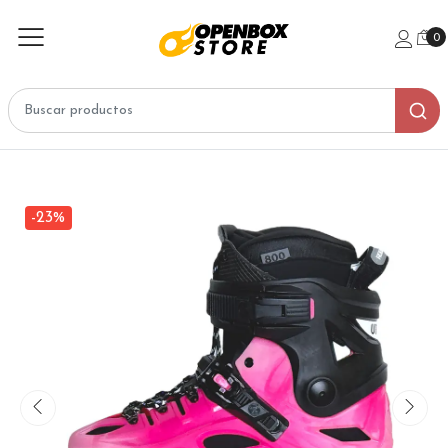
0
-23%