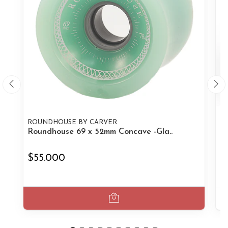
ROUNDHOUSE BY CARVER
R
Roundhouse 69 x 52mm Concave -Gla..
R
$55.000
$