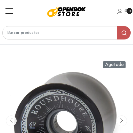
0
Agotado