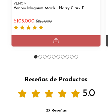
VENOM
OY
Venom Magnum Mach 1 Harry Clark P..
Oy
$105.000
$
$125.000
Reseñas de Productos
5.0
23 Reseñas