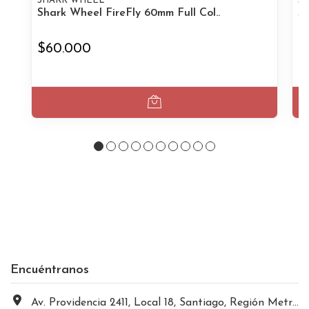
SHARK WHEEL
S
Shark Wheel FireFly 60mm Full Col..
Sh
$60.000
$
Encuéntranos
Av. Providencia 2411, Local 18, Santiago, Región Metropolitana, Chile