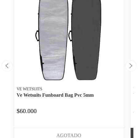
VE WETSUITS
VE
Ve Wetsuits Funboard Bag Pvc 5mm
Ve
$60.000
$
AGOTADO