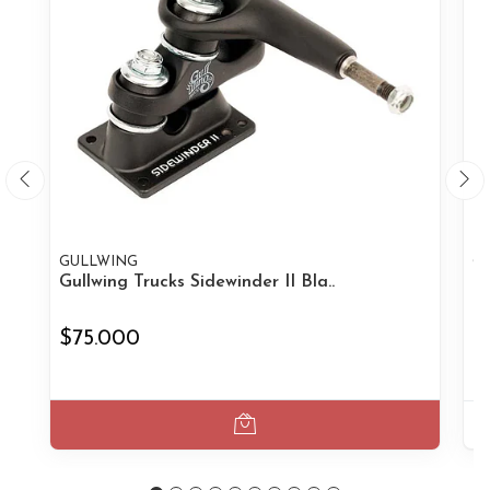
GULLWING
G
Gullwing Trucks Sidewinder II Bla..
Gu
$75.000
$