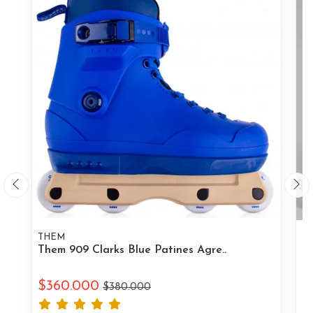
THEM
R
Them 909 Clarks Blue Patines Agre..
Ro
$360.000
$
$380.000