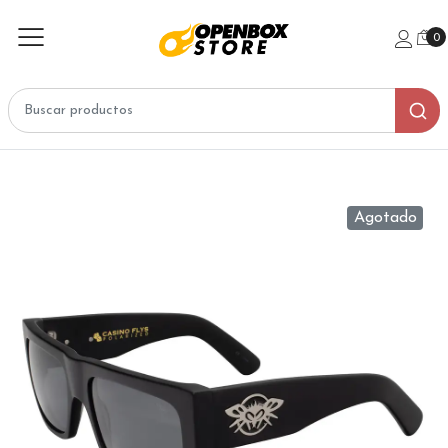
0
Agotado