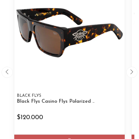
BLACK FLYS
BL
Black Flys Casino Flys Polarized ..
Bl
$120.000
$