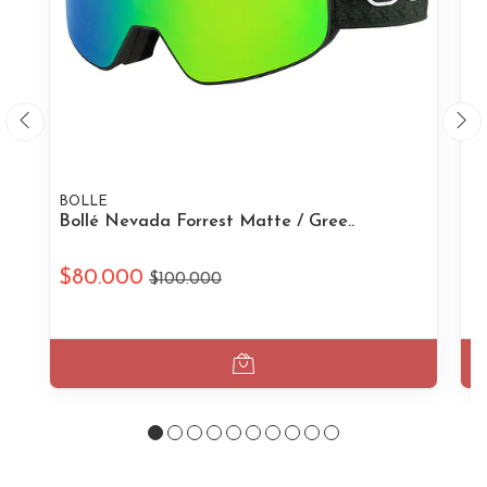
BOLLE
B
Bollé Nevada Forrest Matte / Gree..
Bo
$80.000
$
$100.000