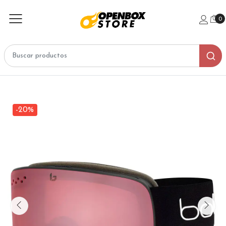
0
-20%